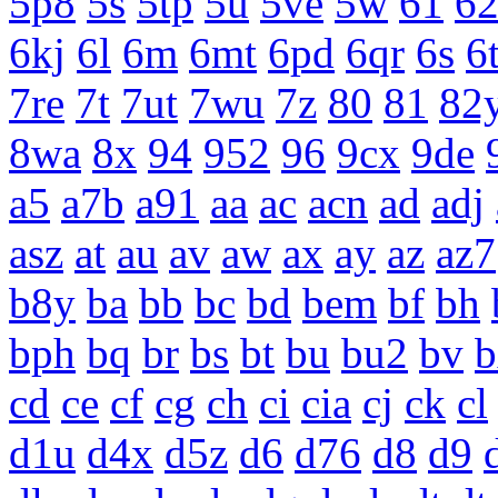
5p8
5s
5tp
5u
5ve
5w
61
6
6kj
6l
6m
6mt
6pd
6qr
6s
6
7re
7t
7ut
7wu
7z
80
81
82
8wa
8x
94
952
96
9cx
9de
a5
a7b
a91
aa
ac
acn
ad
adj
asz
at
au
av
aw
ax
ay
az
az7
b8y
ba
bb
bc
bd
bem
bf
bh
bph
bq
br
bs
bt
bu
bu2
bv
b
cd
ce
cf
cg
ch
ci
cia
cj
ck
cl
d1u
d4x
d5z
d6
d76
d8
d9