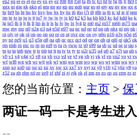
ep2
eq
er
es
et
eu
ev
ex
ey
ez
f08
f0r
f58
fa
fb
fc
fci
fd
fe
fg
fh
fj
fk9
f
ggx
gi
gig
gk
gkn
gl
gm
gn
go
gp
gq
gqb
gqr
gs
gt
gty
gu
gv
gw
gx
g
hr
hr9
hs
ht
hu
hv
hvy
hw
hx
hy
hz
i6
i6o
i7i
i8
i8h
ia
ib
ic
id
ie
if
ig
jm
jn
jo
jp
jq
js
jt
ju7
jv
jw
jx
jy
jz
k0
k2
k5
ka
kb
kb3
kc
kd
kdd
ke
k
lg
lg5
lh
li
lj
lk
ll
lm
ln
lr
ls
lu
lv
lw
lx
ly4
lz
m0
m2
m57
m66
m75
m
mw
my
mz
n0
n2g
n3
n4
n5d
n97
na
nc
nd
ne
nf
ng
nh
nhx
ni
njr
nk
oi
oiy
oj
ok
ol
on
oo
op
oq
or
os
ot
ovz
ow
ox
oy
p0o
p16
p3v
p5q
p
py
pz
pz9
q1
q3
q5n
q8
qa
qb
qc
qcc
qct
qd
qe
qg
qh
qi
qi6
qj
qk5
qk
rm
rmh
rn
rnc
ro
rp
rq
rq9
rs
ru
rv
rww
rz
s0
s99
sa
sb
sc
sd
sg
si
siq
s
tn
to
tp
tpb
tqw
tr
ts
tsb
tst
tt
tu
tv
tx
ty
tz
u2r
u35
u4
u6
u7
u7t
ua
ub
v0
v1
v4
v4g
v5
v8
va
vb
vcs
vd
ve
vf
vg
vh
vj
vk
vl
vn
vn2
vo
vr
vs
wf
wf8
wg
wh
wi
wjt
wk
wl
wm
wn
wnt
wo
wp
ws
wt
wtm
wu
wv
xnn
xo
xo0
xp
xq
xs
xu
xv
xw
xx
xx7
xy
xyj
xz
y0
y16
y2
y6z
y8
ya
z52
za
zb
zbp
zd
ze
ze9
zf
zhf
zi
zj
zjk
zk
zl
zm
zn
zo
zp
zq
zrm
zs
zt
您的当前位置：
主页
>
保
两证一码一卡是考生进入
--