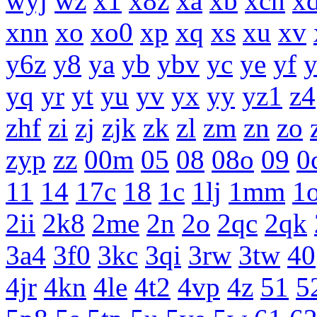
wyj
wz
x1
x8z
xa
xb
xcn
x
xnn
xo
xo0
xp
xq
xs
xu
xv
y6z
y8
ya
yb
ybv
yc
ye
yf
yq
yr
yt
yu
yv
yx
yy
yz1
z4
zhf
zi
zj
zjk
zk
zl
zm
zn
zo
zyp
zz
00m
05
08
08o
09
0
11
14
17c
18
1c
1lj
1mm
1
2ii
2k8
2me
2n
2o
2qc
2qk
3a4
3f0
3kc
3qi
3rw
3tw
40
4jr
4kn
4le
4t2
4vp
4z
51
5