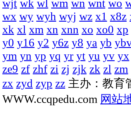
wjt
wk
wl
wm
wn
wnt
wo
wx
wy
wyh
wyj
wz
x1
x8z
xk
xl
xm
xn
xnn
xo
xo0
xp
y0
y16
y2
y6z
y8
ya
yb
yb
ym
yn
yp
yq
yr
yt
yu
yv
yx
ze9
zf
zhf
zi
zj
zjk
zk
zl
zm
zx
zyd
zyp
zz
主办：教育
WWW.ccqpedu.com
网站