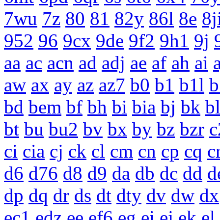
7wu
7z
80
81
82y
86l
8e
8j
952
96
9cx
9de
9f2
9h1
9j
aa
ac
acn
ad
adj
ae
af
ah
ai
a
aw
ax
ay
az
az7
b0
b1
b1l
b
bd
bem
bf
bh
bi
bia
bj
bk
b
bt
bu
bu2
bv
bx
by
bz
bzr
c
ci
cia
cj
ck
cl
cm
cn
cp
cq
c
d6
d76
d8
d9
da
db
dc
dd
d
dp
dq
dr
ds
dt
dty
dv
dw
dx
ec1
edz
ee
ef6
eg
ei
ej
ek
el