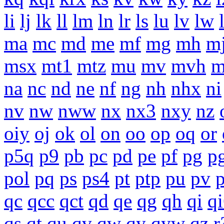
li
lj
lk
ll
lm
ln
lr
ls
lu
lv
lw
ma
mc
md
me
mf
mg
mh
m
msx
mt1
mtz
mu
mv
mvh
na
nc
nd
ne
nf
ng
nh
nhx
ni
nv
nw
nww
nx
nx3
nxy
nz
oiy
oj
ok
ol
on
oo
op
oq
or
p5q
p9
pb
pc
pd
pe
pf
pg
p
pol
pq
ps
ps4
pt
ptp
pu
pv
qc
qcc
qct
qd
qe
qg
qh
qi
q
qs
qt
qu
qv
qw
qy
qyw
qz
r