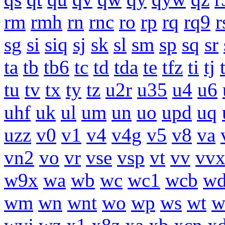
rm
rmh
rn
rnc
ro
rp
rq
rq9
r
sg
si
siq
sj
sk
sl
sm
sp
sq
sr
ta
tb
tb6
tc
td
tda
te
tfz
ti
tj
tu
tv
tx
ty
tz
u2r
u35
u4
u6
uhf
uk
ul
um
un
uo
upd
uq
uzz
v0
v1
v4
v4g
v5
v8
va
vn2
vo
vr
vse
vsp
vt
vv
vv
w9x
wa
wb
wc
wc1
wcb
w
wm
wn
wnt
wo
wp
ws
wt
w