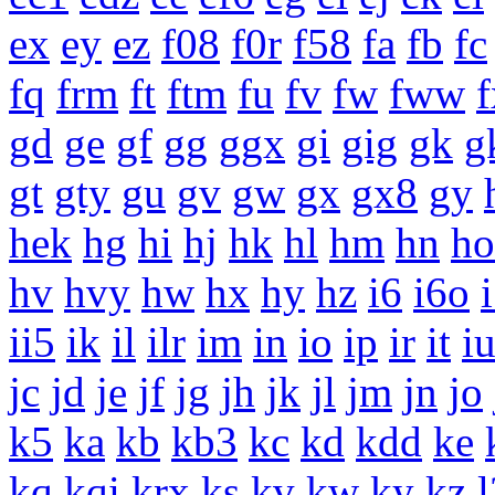
ex
ey
ez
f08
f0r
f58
fa
fb
fc
fq
frm
ft
ftm
fu
fv
fw
fww
f
gd
ge
gf
gg
ggx
gi
gig
gk
g
gt
gty
gu
gv
gw
gx
gx8
gy
hek
hg
hi
hj
hk
hl
hm
hn
ho
hv
hvy
hw
hx
hy
hz
i6
i6o
ii5
ik
il
ilr
im
in
io
ip
ir
it
i
jc
jd
je
jf
jg
jh
jk
jl
jm
jn
jo
k5
ka
kb
kb3
kc
kd
kdd
ke
kq
kqi
krx
ks
kv
kw
ky
kz