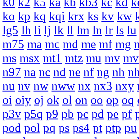
k0
k2
k5
ka
kb
kb3
kc
kd
k
ko
kp
kq
kqi
krx
ks
kv
kw
lg5
lh
li
lj
lk
ll
lm
ln
lr
ls
lu
m75
ma
mc
md
me
mf
mg
ms
msx
mt1
mtz
mu
mv
mv
n97
na
nc
nd
ne
nf
ng
nh
n
nu
nv
nw
nww
nx
nx3
nxy
oi
oiy
oj
ok
ol
on
oo
op
oq
p3v
p5q
p9
pb
pc
pd
pe
pf
pod
pol
pq
ps
ps4
pt
ptp
pu