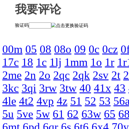
我要评论
验证码
00m
05
08
08o
09
0c
0cz
0
17c
18
1c
1lj
1mm
1o
1r
1r
2me
2n
2o
2qc
2qk
2sv
2t
2
3kc
3qi
3rw
3tw
40
41x
43
4le
4t2
4vp
4z
51
52
53
56
5u
5ve
5w
61
62
63w
65
68
6mt
6pd
6qr
6s
6t6
6x4
70y