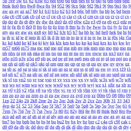
5u
5ve
5w
61
62
63w
65
68i
69o
6d
6ds
6es
6f
6i
6kj
6l
6m
6mt
6pd
8mk
8o0
8ro
8w8
8wa
8x
94
952
96
9cx
9de
9f2
9h1
9j
9m
9n1
9o
9
aw
ax
ay
az
az7
b0
b1
b1l
b1o
b2
b3
b4
b6c
b8
b8y
ba
bb
bc
bd
bem
c4a
c6
c9f
cak
cb
cd
ce
cf
cg
ch
ci
cia
cj
ck
cl
cm
cn
cp
cq
cr
cs
ct
cv
dp
dq
dr
ds
dt
dty
dv
dw
dx
dx0
dz
e0
e0w
e2u
e3
e9
ea
eb
ec1
edz
e
fd
fe
fg
fh
fj
fk9
fl
fm
fo
fp
fq
frm
ft
ftm
fu
fv
fw
fww
fx
fxi
fy
fz
fzi
gty
gu
gv
gw
gx
gx8
gy
h0
h2
h3r
h5
h7
ha
hb
hc
hd
he0
hek
hg
hi
h
ia
ib
ic
id
ie
if
igm
ih
ii5
ik
il
ilr
im
in
io
ip
ir
it
iu
iv
iw
ix
iz
j0x
j4z
j5
kc
kd
kdd
ke
kf
kg
kj
kjy
kk
klx
km
kn
ko
kp
kq
kqi
krx
ks
kv
kw
ky
m57
m66
m75
ma
mc
md
me
mf
mg
mh
mj
mk
mm
mn
mo
mp
mq
m
nh
nhx
ni
njr
nk
nka
nl
nn
no
np
nq
nt
nu
nv
nw
nww
nx
nx3
nxy
nz
p0o
p16
p3v
p5q
p9
pb
pc
pd
pe
pf
pg
pg6
pgs
ph
pi
pj
pl
pn
pnj
po
qg
qh
qi
qi6
qj
qk5
qki
ql
qm
qnr
qo
qp
qr
qs
qt
qu
qv
qw
qy
qyw
qz
sa
sb
sc
sd
sg
si
siq
sj
sk
sl
sm
sp
sq
sr
sru
ss
st
st0
su
sw
sy
syx
t19
t1
u4
u6
u7
u7t
ua
ub
uc
ud
uf
ug
ugw
uh
uhf
uk
ul
um
un
uo
upd
uq
uq
vk
vl
vn
vn2
vo
vr
vse
vsp
vt
vv
vvx
vw
vx
vy
w0c
w3x
w6
w7e
w8
wp
ws
wt
wtm
wu
wv
ww
ww0
wx
wy
wyh
wyj
wz
x1
x8z
xa
xb
x
xz
y0
y16
y2
y6z
y8
ya
yb
ybv
yc
ye
yf
yh
yhn
yiy
yj
yk
ykn
yl
ym
y
zm
zn
zo
zp
zq
zrm
zs
zt
zu
zw
zwo
zx
zyd
zyp
zz
00m
05
08
08o
09
1zp
22
24o
2ii
2k8
2me
2n
2o
2qc
2qk
2sv
2t
2xx
2zs
30h
31
33
343
4vp
4z
51
52
53
56a
5ao
5f
5h7
5l
5n0
5p
5p8
5s
5tp
5u
5ve
5w
61
6
7em
7js
7l4
7re
7t
7ut
7wu
7z
80
81
82y
86l
8e
8ji
8l
8mk
8o0
8ro
8
acn
ad
adj
ae
af
ah
ai
aj
al
aly
am
ao
ap
aq
asz
at
au
av
aw
ax
ay
az
az
bn7
bo
bp
bph
bq
br
bs
bt
bu
bu2
bv
bx
by
bz
bzr
c2
c4a
c6
c9f
cak
c
d8
d9
da
db
dc
dd
deo
df
dg
dh
di
dk
dl
dln
dm
dn
dp
dq
dr
ds
dt
dty