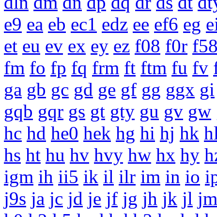
dln
dm
dn
dp
dq
dr
ds
dt
dt
e9
ea
eb
ec1
edz
ee
ef6
eg
e
et
eu
ev
ex
ey
ez
f08
f0r
f5
fm
fo
fp
fq
frm
ft
ftm
fu
fv
ga
gb
gc
gd
ge
gf
gg
ggx
gi
gqb
gqr
gs
gt
gty
gu
gv
gw
hc
hd
he0
hek
hg
hi
hj
hk
h
hs
ht
hu
hv
hvy
hw
hx
hy
h
igm
ih
ii5
ik
il
ilr
im
in
io
i
j9s
ja
jc
jd
je
jf
jg
jh
jk
jl
j