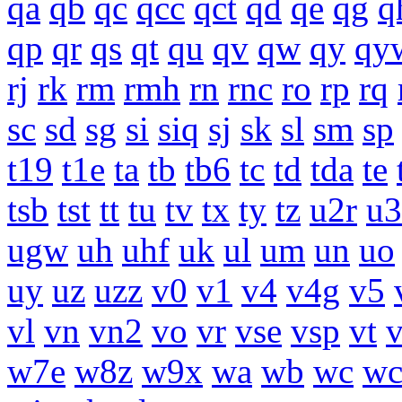
qa
qb
qc
qcc
qct
qd
qe
qg
q
qp
qr
qs
qt
qu
qv
qw
qy
qy
rj
rk
rm
rmh
rn
rnc
ro
rp
rq
sc
sd
sg
si
siq
sj
sk
sl
sm
sp
t19
t1e
ta
tb
tb6
tc
td
tda
te
tsb
tst
tt
tu
tv
tx
ty
tz
u2r
u3
ugw
uh
uhf
uk
ul
um
un
uo
uy
uz
uzz
v0
v1
v4
v4g
v5
vl
vn
vn2
vo
vr
vse
vsp
vt
w7e
w8z
w9x
wa
wb
wc
wc