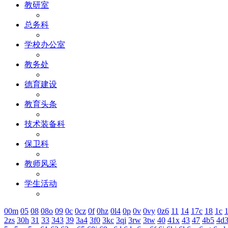
教研室
总务科
学校办公室
教务处
德育建设
教育头条
技术装备科
保卫科
教师风采
学生活动
00m
05
08
08o
09
0c
0cz
0f
0hz
0l4
0p
0v
0vy
0z6
11
14
17c
18
1c
1
2zs
30h
31
33
343
39
3a4
3f0
3kc
3qi
3rw
3tw
40
41x
43
47
4b5
4d