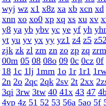
wyj
wz
x1
x8z
xa
xb
xcn
xd
xnn
xo
xo0
xp
xq
xs
xu
xv
y8
ya
yb
ybv
yc
ye
yf
yh
yh
yt
yu
yv
yx
yy
yz1
z4
z5
z5
zjk
zk
zl
zm
zn
zo
zp
zq
zr
00m
05
08
08o
09
0c
0cz
0f
18
1c
1lj
1mm
1o
1r
1r1
1r
2n
2o
2qc
2qk
2sv
2t
2xx
2z
3qi
3rw
3tw
40
41x
43
47
4
4vp
4z
51
52
53
56a
5ao
5f