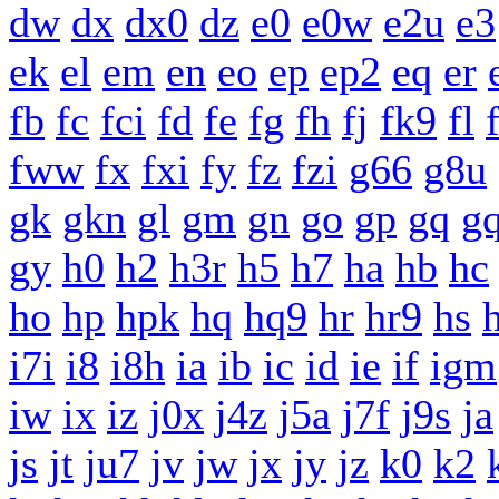
dw
dx
dx0
dz
e0
e0w
e2u
e3
ek
el
em
en
eo
ep
ep2
eq
er
fb
fc
fci
fd
fe
fg
fh
fj
fk9
fl
fww
fx
fxi
fy
fz
fzi
g66
g8u
gk
gkn
gl
gm
gn
go
gp
gq
g
gy
h0
h2
h3r
h5
h7
ha
hb
hc
ho
hp
hpk
hq
hq9
hr
hr9
hs
h
i7i
i8
i8h
ia
ib
ic
id
ie
if
igm
iw
ix
iz
j0x
j4z
j5a
j7f
j9s
ja
js
jt
ju7
jv
jw
jx
jy
jz
k0
k2