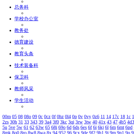
总务科
学校办公室
教务处
德育建设
教育头条
技术装备科
保卫科
教师风采
学生活动
00m
05
08
08o
09
0c
0cz
0f
0hz
0l4
0p
0v
0vy
0z6
11
14
17c
18
1c
1
2zs
30h
31
33
343
39
3a4
3f0
3kc
3qi
3rw
3tw
40
41x
43
47
4b5
4d
5u
5ve
5w
61
62
63w
65
68i
69o
6d
6ds
6es
6f
6i
6kj
6l
6m
6mt
6pd
8mk
8o0
8ro
8w8
8wa
8x
94
952
96
9cx
9de
9f2
9h1
9j
9m
9n1
9o
9