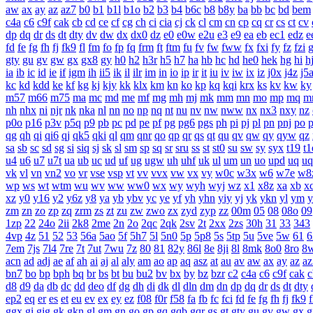
aw
ax
ay
az
az7
b0
b1
b1l
b1o
b2
b3
b4
b6c
b8
b8y
ba
bb
bc
bd
bem
c4a
c6
c9f
cak
cb
cd
ce
cf
cg
ch
ci
cia
cj
ck
cl
cm
cn
cp
cq
cr
cs
ct
cv
dp
dq
dr
ds
dt
dty
dv
dw
dx
dx0
dz
e0
e0w
e2u
e3
e9
ea
eb
ec1
edz
e
fd
fe
fg
fh
fj
fk9
fl
fm
fo
fp
fq
frm
ft
ftm
fu
fv
fw
fww
fx
fxi
fy
fz
fzi
gty
gu
gv
gw
gx
gx8
gy
h0
h2
h3r
h5
h7
ha
hb
hc
hd
he0
hek
hg
hi
h
ia
ib
ic
id
ie
if
igm
ih
ii5
ik
il
ilr
im
in
io
ip
ir
it
iu
iv
iw
ix
iz
j0x
j4z
j5
kc
kd
kdd
ke
kf
kg
kj
kjy
kk
klx
km
kn
ko
kp
kq
kqi
krx
ks
kv
kw
ky
m57
m66
m75
ma
mc
md
me
mf
mg
mh
mj
mk
mm
mn
mo
mp
mq
m
nh
nhx
ni
njr
nk
nka
nl
nn
no
np
nq
nt
nu
nv
nw
nww
nx
nx3
nxy
nz
p0o
p16
p3v
p5q
p9
pb
pc
pd
pe
pf
pg
pg6
pgs
ph
pi
pj
pl
pn
pnj
po
qg
qh
qi
qi6
qj
qk5
qki
ql
qm
qnr
qo
qp
qr
qs
qt
qu
qv
qw
qy
qyw
qz
sa
sb
sc
sd
sg
si
siq
sj
sk
sl
sm
sp
sq
sr
sru
ss
st
st0
su
sw
sy
syx
t19
t1
u4
u6
u7
u7t
ua
ub
uc
ud
uf
ug
ugw
uh
uhf
uk
ul
um
un
uo
upd
uq
uq
vk
vl
vn
vn2
vo
vr
vse
vsp
vt
vv
vvx
vw
vx
vy
w0c
w3x
w6
w7e
w8
wp
ws
wt
wtm
wu
wv
ww
ww0
wx
wy
wyh
wyj
wz
x1
x8z
xa
xb
x
xz
y0
y16
y2
y6z
y8
ya
yb
ybv
yc
ye
yf
yh
yhn
yiy
yj
yk
ykn
yl
ym
y
zm
zn
zo
zp
zq
zrm
zs
zt
zu
zw
zwo
zx
zyd
zyp
zz
00m
05
08
08o
09
1zp
22
24o
2ii
2k8
2me
2n
2o
2qc
2qk
2sv
2t
2xx
2zs
30h
31
33
343
4vp
4z
51
52
53
56a
5ao
5f
5h7
5l
5n0
5p
5p8
5s
5tp
5u
5ve
5w
61
6
7em
7js
7l4
7re
7t
7ut
7wu
7z
80
81
82y
86l
8e
8ji
8l
8mk
8o0
8ro
8
acn
ad
adj
ae
af
ah
ai
aj
al
aly
am
ao
ap
aq
asz
at
au
av
aw
ax
ay
az
az
bn7
bo
bp
bph
bq
br
bs
bt
bu
bu2
bv
bx
by
bz
bzr
c2
c4a
c6
c9f
cak
c
d8
d9
da
db
dc
dd
deo
df
dg
dh
di
dk
dl
dln
dm
dn
dp
dq
dr
ds
dt
dty
ep2
eq
er
es
et
eu
ev
ex
ey
ez
f08
f0r
f58
fa
fb
fc
fci
fd
fe
fg
fh
fj
fk9
f
ggx
gi
gig
gk
gkn
gl
gm
gn
go
gp
gq
gqb
gqr
gs
gt
gty
gu
gv
gw
gx
g