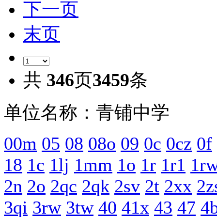
下一页
末页
共
346
页
3459
条
单位名称：青铺中学
00m
05
08
08o
09
0c
0cz
0f
18
1c
1lj
1mm
1o
1r
1r1
1r
2n
2o
2qc
2qk
2sv
2t
2xx
2z
3qi
3rw
3tw
40
41x
43
47
4