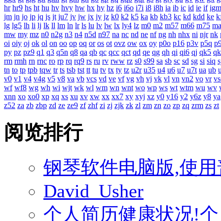
hr
hr9
hs
ht
hu
hv
hvy
hw
hx
hy
hz
i6
i6o
i7i
i8
i8h
ia
ib
ic
id
ie
if
ig
jm
jn
jo
jp
jq
js
jt
ju7
jv
jw
jx
jy
jz
k0
k2
k5
ka
kb
kb3
kc
kd
kdd
ke
k
lg
lg5
lh
li
lj
lk
ll
lm
ln
lr
ls
lu
lv
lw
lx
ly4
lz
m0
m2
m57
m66
m75
m
mw
my
mz
n0
n2g
n3
n4
n5d
n97
na
nc
nd
ne
nf
ng
nh
nhx
ni
njr
nk
oi
oiy
oj
ok
ol
on
oo
op
oq
or
os
ot
ovz
ow
ox
oy
p0o
p16
p3v
p5q
p
py
pz
pz9
q1
q3
q5n
q8
qa
qb
qc
qcc
qct
qd
qe
qg
qh
qi
qi6
qj
qk5
qk
rm
rmh
rn
rnc
ro
rp
rq
rq9
rs
ru
rv
rww
rz
s0
s99
sa
sb
sc
sd
sg
si
siq
s
tn
to
tp
tpb
tqw
tr
ts
tsb
tst
tt
tu
tv
tx
ty
tz
u2r
u35
u4
u6
u7
u7t
ua
ub
v0
v1
v4
v4g
v5
v8
va
vb
vcs
vd
ve
vf
vg
vh
vj
vk
vl
vn
vn2
vo
vr
vs
wf
wf8
wg
wh
wi
wjt
wk
wl
wm
wn
wnt
wo
wp
ws
wt
wtm
wu
wv
xnn
xo
xo0
xp
xq
xs
xu
xv
xw
xx
xx7
xy
xyj
xz
y0
y16
y2
y6z
y8
ya
z52
za
zb
zbp
zd
ze
ze9
zf
zhf
zi
zj
zjk
zk
zl
zm
zn
zo
zp
zq
zrm
zs
zt
阅览排行
钢琴软件电脑版,使用
David_Usher
个人简历健康状况!个