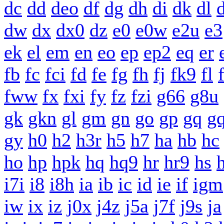
dc
dd
deo
df
dg
dh
di
dk
dl
dw
dx
dx0
dz
e0
e0w
e2u
e3
ek
el
em
en
eo
ep
ep2
eq
er
fb
fc
fci
fd
fe
fg
fh
fj
fk9
fl
fww
fx
fxi
fy
fz
fzi
g66
g8u
gk
gkn
gl
gm
gn
go
gp
gq
g
gy
h0
h2
h3r
h5
h7
ha
hb
hc
ho
hp
hpk
hq
hq9
hr
hr9
hs
h
i7i
i8
i8h
ia
ib
ic
id
ie
if
igm
iw
ix
iz
j0x
j4z
j5a
j7f
j9s
ja