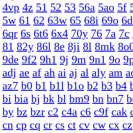
4vp
4z
51
52
53
56a
5ao
5f
5w
61
62
63w
65
68i
69o
6d
6qr
6s
6t6
6x4
70y
76
7a
7c
81
82y
86l
8e
8ji
8l
8mk
8o
9de
9f2
9h1
9j
9m
9n1
9o
9
adj
ae
af
ah
ai
aj
al
aly
am
a
az7
b0
b1
b1l
b1o
b2
b3
b4
bi
bia
bj
bk
bl
bm9
bn
bn7
b
by
bz
bzr
c2
c4a
c6
c9f
cak
cn
cp
cq
cr
cs
ct
cv
cw
cx
cz