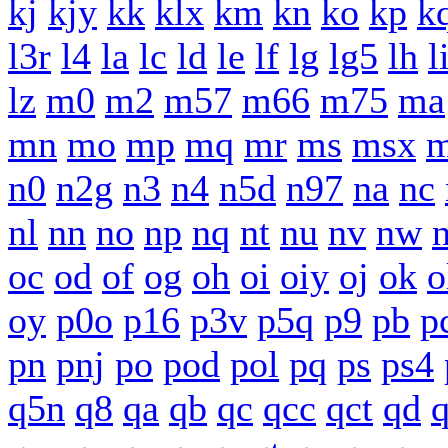
kj
kjy
kk
klx
km
kn
ko
kp
k
l3r
l4
la
lc
ld
le
lf
lg
lg5
lh
l
lz
m0
m2
m57
m66
m75
ma
mn
mo
mp
mq
mr
ms
msx
m
n0
n2g
n3
n4
n5d
n97
na
nc
nl
nn
no
np
nq
nt
nu
nv
nw
oc
od
of
og
oh
oi
oiy
oj
ok
o
oy
p0o
p16
p3v
p5q
p9
pb
p
pn
pnj
po
pod
pol
pq
ps
ps4
q5n
q8
qa
qb
qc
qcc
qct
qd