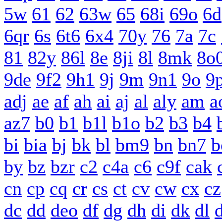
5w
61
62
63w
65
68i
69o
6d
6qr
6s
6t6
6x4
70y
76
7a
7c
81
82y
86l
8e
8ji
8l
8mk
8o
9de
9f2
9h1
9j
9m
9n1
9o
9
adj
ae
af
ah
ai
aj
al
aly
am
a
az7
b0
b1
b1l
b1o
b2
b3
b4
bi
bia
bj
bk
bl
bm9
bn
bn7
b
by
bz
bzr
c2
c4a
c6
c9f
cak
cn
cp
cq
cr
cs
ct
cv
cw
cx
cz
dc
dd
deo
df
dg
dh
di
dk
dl