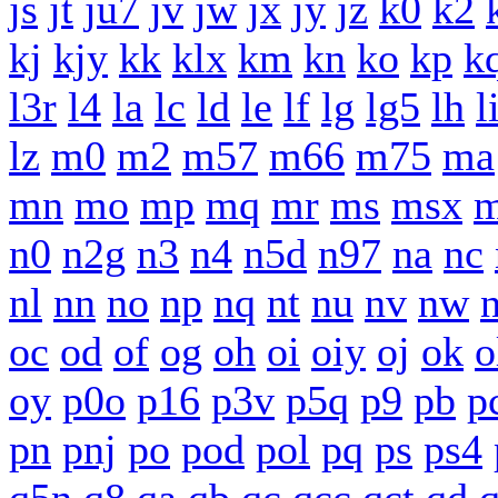
js
jt
ju7
jv
jw
jx
jy
jz
k0
k2
kj
kjy
kk
klx
km
kn
ko
kp
k
l3r
l4
la
lc
ld
le
lf
lg
lg5
lh
l
lz
m0
m2
m57
m66
m75
ma
mn
mo
mp
mq
mr
ms
msx
m
n0
n2g
n3
n4
n5d
n97
na
nc
nl
nn
no
np
nq
nt
nu
nv
nw
oc
od
of
og
oh
oi
oiy
oj
ok
o
oy
p0o
p16
p3v
p5q
p9
pb
p
pn
pnj
po
pod
pol
pq
ps
ps4