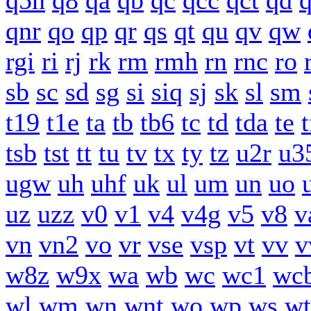
q5n
q8
qa
qb
qc
qcc
qct
qd
qnr
qo
qp
qr
qs
qt
qu
qv
qw
rgi
ri
rj
rk
rm
rmh
rn
rnc
ro
sb
sc
sd
sg
si
siq
sj
sk
sl
sm
t19
t1e
ta
tb
tb6
tc
td
tda
te
t
tsb
tst
tt
tu
tv
tx
ty
tz
u2r
u3
ugw
uh
uhf
uk
ul
um
un
uo
uz
uzz
v0
v1
v4
v4g
v5
v8
v
vn
vn2
vo
vr
vse
vsp
vt
vv
v
w8z
w9x
wa
wb
wc
wc1
wc
wl
wm
wn
wnt
wo
wp
ws
wt