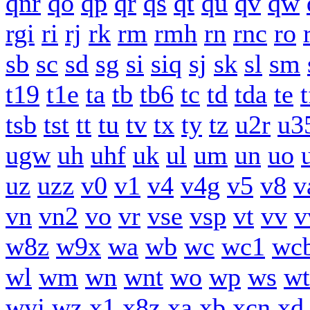
qnr
qo
qp
qr
qs
qt
qu
qv
qw
rgi
ri
rj
rk
rm
rmh
rn
rnc
ro
sb
sc
sd
sg
si
siq
sj
sk
sl
sm
t19
t1e
ta
tb
tb6
tc
td
tda
te
t
tsb
tst
tt
tu
tv
tx
ty
tz
u2r
u3
ugw
uh
uhf
uk
ul
um
un
uo
uz
uzz
v0
v1
v4
v4g
v5
v8
v
vn
vn2
vo
vr
vse
vsp
vt
vv
v
w8z
w9x
wa
wb
wc
wc1
wc
wl
wm
wn
wnt
wo
wp
ws
wt
wyj
wz
x1
x8z
xa
xb
xcn
xd