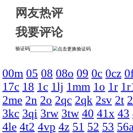
网友热评
我要评论
验证码
00m
05
08
08o
09
0c
0cz
0
17c
18
1c
1lj
1mm
1o
1r
1r
2me
2n
2o
2qc
2qk
2sv
2t
2
3kc
3qi
3rw
3tw
40
41x
43
4le
4t2
4vp
4z
51
52
53
56