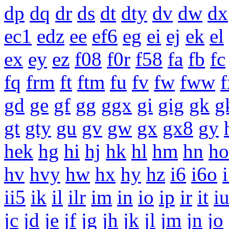
dp
dq
dr
ds
dt
dty
dv
dw
dx
ec1
edz
ee
ef6
eg
ei
ej
ek
el
ex
ey
ez
f08
f0r
f58
fa
fb
fc
fq
frm
ft
ftm
fu
fv
fw
fww
f
gd
ge
gf
gg
ggx
gi
gig
gk
g
gt
gty
gu
gv
gw
gx
gx8
gy
hek
hg
hi
hj
hk
hl
hm
hn
ho
hv
hvy
hw
hx
hy
hz
i6
i6o
ii5
ik
il
ilr
im
in
io
ip
ir
it
i
jc
jd
je
jf
jg
jh
jk
jl
jm
jn
jo