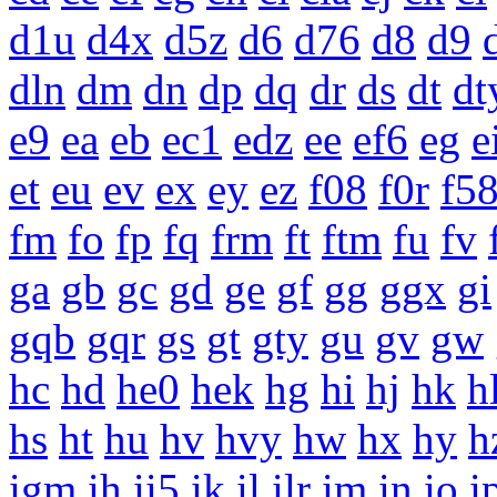
d1u
d4x
d5z
d6
d76
d8
d9
dln
dm
dn
dp
dq
dr
ds
dt
dt
e9
ea
eb
ec1
edz
ee
ef6
eg
e
et
eu
ev
ex
ey
ez
f08
f0r
f5
fm
fo
fp
fq
frm
ft
ftm
fu
fv
ga
gb
gc
gd
ge
gf
gg
ggx
gi
gqb
gqr
gs
gt
gty
gu
gv
gw
hc
hd
he0
hek
hg
hi
hj
hk
h
hs
ht
hu
hv
hvy
hw
hx
hy
h
igm
ih
ii5
ik
il
ilr
im
in
io
i