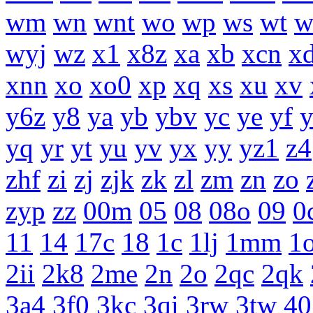
wm
wn
wnt
wo
wp
ws
wt
w
wyj
wz
x1
x8z
xa
xb
xcn
x
xnn
xo
xo0
xp
xq
xs
xu
xv
y6z
y8
ya
yb
ybv
yc
ye
yf
yq
yr
yt
yu
yv
yx
yy
yz1
z4
zhf
zi
zj
zjk
zk
zl
zm
zn
zo
zyp
zz
00m
05
08
08o
09
0
11
14
17c
18
1c
1lj
1mm
1
2ii
2k8
2me
2n
2o
2qc
2qk
3a4
3f0
3kc
3qi
3rw
3tw
40