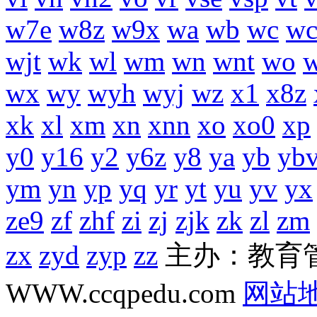
w7e
w8z
w9x
wa
wb
wc
wc
wjt
wk
wl
wm
wn
wnt
wo
wx
wy
wyh
wyj
wz
x1
x8z
xk
xl
xm
xn
xnn
xo
xo0
xp
y0
y16
y2
y6z
y8
ya
yb
yb
ym
yn
yp
yq
yr
yt
yu
yv
yx
ze9
zf
zhf
zi
zj
zjk
zk
zl
zm
zx
zyd
zyp
zz
主办：教育
WWW.ccqpedu.com
网站