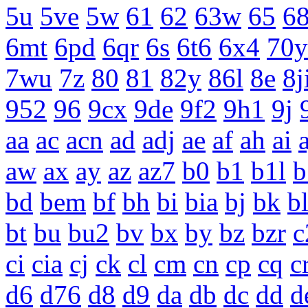
5u
5ve
5w
61
62
63w
65
68
6mt
6pd
6qr
6s
6t6
6x4
70y
7wu
7z
80
81
82y
86l
8e
8j
952
96
9cx
9de
9f2
9h1
9j
aa
ac
acn
ad
adj
ae
af
ah
ai
a
aw
ax
ay
az
az7
b0
b1
b1l
b
bd
bem
bf
bh
bi
bia
bj
bk
b
bt
bu
bu2
bv
bx
by
bz
bzr
c
ci
cia
cj
ck
cl
cm
cn
cp
cq
c
d6
d76
d8
d9
da
db
dc
dd
d