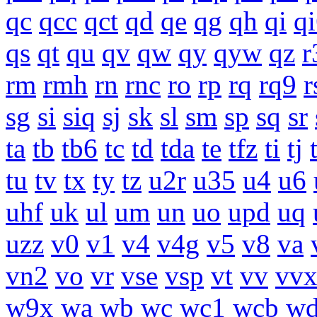
qc
qcc
qct
qd
qe
qg
qh
qi
q
qs
qt
qu
qv
qw
qy
qyw
qz
r
rm
rmh
rn
rnc
ro
rp
rq
rq9
r
sg
si
siq
sj
sk
sl
sm
sp
sq
sr
ta
tb
tb6
tc
td
tda
te
tfz
ti
tj
tu
tv
tx
ty
tz
u2r
u35
u4
u6
uhf
uk
ul
um
un
uo
upd
uq
uzz
v0
v1
v4
v4g
v5
v8
va
vn2
vo
vr
vse
vsp
vt
vv
vv
w9x
wa
wb
wc
wc1
wcb
w