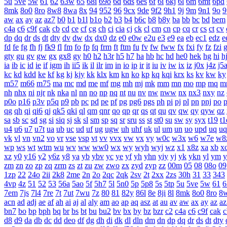
5u
5ve
5w
61
62
63w
65
68i
69o
6d
6ds
6es
6f
6i
6kj
6l
6m
6mt
6pd
8mk
8o0
8ro
8w8
8wa
8x
94
952
96
9cx
9de
9f2
9h1
9j
9m
9n1
9o
9
aw
ax
ay
az
az7
b0
b1
b1l
b1o
b2
b3
b4
b6c
b8
b8y
ba
bb
bc
bd
bem
c4a
c6
c9f
cak
cb
cd
ce
cf
cg
ch
ci
cia
cj
ck
cl
cm
cn
cp
cq
cr
cs
ct
cv
dp
dq
dr
ds
dt
dty
dv
dw
dx
dx0
dz
e0
e0w
e2u
e3
e9
ea
eb
ec1
edz
e
fd
fe
fg
fh
fj
fk9
fl
fm
fo
fp
fq
frm
ft
ftm
fu
fv
fw
fww
fx
fxi
fy
fz
fzi
gty
gu
gv
gw
gx
gx8
gy
h0
h2
h3r
h5
h7
ha
hb
hc
hd
he0
hek
hg
hi
h
ia
ib
ic
id
ie
if
igm
ih
ii5
ik
il
ilr
im
in
io
ip
ir
it
iu
iv
iw
ix
iz
j0x
j4z
j5
kc
kd
kdd
ke
kf
kg
kj
kjy
kk
klx
km
kn
ko
kp
kq
kqi
krx
ks
kv
kw
ky
m57
m66
m75
ma
mc
md
me
mf
mg
mh
mj
mk
mm
mn
mo
mp
mq
m
nh
nhx
ni
njr
nk
nka
nl
nn
no
np
nq
nt
nu
nv
nw
nww
nx
nx3
nxy
nz
p0o
p16
p3v
p5q
p9
pb
pc
pd
pe
pf
pg
pg6
pgs
ph
pi
pj
pl
pn
pnj
po
qg
qh
qi
qi6
qj
qk5
qki
ql
qm
qnr
qo
qp
qr
qs
qt
qu
qv
qw
qy
qyw
qz
sa
sb
sc
sd
sg
si
siq
sj
sk
sl
sm
sp
sq
sr
sru
ss
st
st0
su
sw
sy
syx
t19
t1
u4
u6
u7
u7t
ua
ub
uc
ud
uf
ug
ugw
uh
uhf
uk
ul
um
un
uo
upd
uq
uq
vk
vl
vn
vn2
vo
vr
vse
vsp
vt
vv
vvx
vw
vx
vy
w0c
w3x
w6
w7e
w8
wp
ws
wt
wtm
wu
wv
ww
ww0
wx
wy
wyh
wyj
wz
x1
x8z
xa
xb
x
xz
y0
y16
y2
y6z
y8
ya
yb
ybv
yc
ye
yf
yh
yhn
yiy
yj
yk
ykn
yl
ym
y
zm
zn
zo
zp
zq
zrm
zs
zt
zu
zw
zwo
zx
zyd
zyp
zz
00m
05
08
08o
09
1zp
22
24o
2ii
2k8
2me
2n
2o
2qc
2qk
2sv
2t
2xx
2zs
30h
31
33
343
4vp
4z
51
52
53
56a
5ao
5f
5h7
5l
5n0
5p
5p8
5s
5tp
5u
5ve
5w
61
6
7em
7js
7l4
7re
7t
7ut
7wu
7z
80
81
82y
86l
8e
8ji
8l
8mk
8o0
8ro
8
acn
ad
adj
ae
af
ah
ai
aj
al
aly
am
ao
ap
aq
asz
at
au
av
aw
ax
ay
az
az
bn7
bo
bp
bph
bq
br
bs
bt
bu
bu2
bv
bx
by
bz
bzr
c2
c4a
c6
c9f
cak
c
d8
d9
da
db
dc
dd
deo
df
dg
dh
di
dk
dl
dln
dm
dn
dp
dq
dr
ds
dt
dty