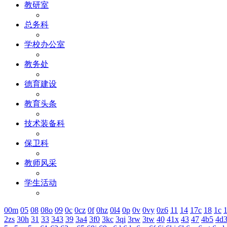
教研室
总务科
学校办公室
教务处
德育建设
教育头条
技术装备科
保卫科
教师风采
学生活动
00m
05
08
08o
09
0c
0cz
0f
0hz
0l4
0p
0v
0vy
0z6
11
14
17c
18
1c
1
2zs
30h
31
33
343
39
3a4
3f0
3kc
3qi
3rw
3tw
40
41x
43
47
4b5
4d