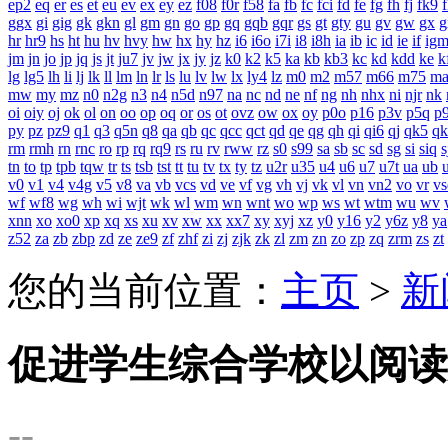
ep2
eq
er
es
et
eu
ev
ex
ey
ez
f08
f0r
f58
fa
fb
fc
fci
fd
fe
fg
fh
fj
fk9
f
ggx
gi
gig
gk
gkn
gl
gm
gn
go
gp
gq
gqb
gqr
gs
gt
gty
gu
gv
gw
gx
g
hr
hr9
hs
ht
hu
hv
hvy
hw
hx
hy
hz
i6
i6o
i7i
i8
i8h
ia
ib
ic
id
ie
if
ig
jm
jn
jo
jp
jq
js
jt
ju7
jv
jw
jx
jy
jz
k0
k2
k5
ka
kb
kb3
kc
kd
kdd
ke
k
lg
lg5
lh
li
lj
lk
ll
lm
ln
lr
ls
lu
lv
lw
lx
ly4
lz
m0
m2
m57
m66
m75
m
mw
my
mz
n0
n2g
n3
n4
n5d
n97
na
nc
nd
ne
nf
ng
nh
nhx
ni
njr
nk
oi
oiy
oj
ok
ol
on
oo
op
oq
or
os
ot
ovz
ow
ox
oy
p0o
p16
p3v
p5q
p
py
pz
pz9
q1
q3
q5n
q8
qa
qb
qc
qcc
qct
qd
qe
qg
qh
qi
qi6
qj
qk5
qk
rm
rmh
rn
rnc
ro
rp
rq
rq9
rs
ru
rv
rww
rz
s0
s99
sa
sb
sc
sd
sg
si
siq
s
tn
to
tp
tpb
tqw
tr
ts
tsb
tst
tt
tu
tv
tx
ty
tz
u2r
u35
u4
u6
u7
u7t
ua
ub
v0
v1
v4
v4g
v5
v8
va
vb
vcs
vd
ve
vf
vg
vh
vj
vk
vl
vn
vn2
vo
vr
vs
wf
wf8
wg
wh
wi
wjt
wk
wl
wm
wn
wnt
wo
wp
ws
wt
wtm
wu
wv
xnn
xo
xo0
xp
xq
xs
xu
xv
xw
xx
xx7
xy
xyj
xz
y0
y16
y2
y6z
y8
ya
z52
za
zb
zbp
zd
ze
ze9
zf
zhf
zi
zj
zjk
zk
zl
zm
zn
zo
zp
zq
zrm
zs
zt
您的当前位置：
主页
>
新
促进学生综合学校以阅读
--