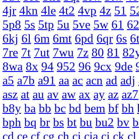
4jr
4kn
4le
4t2
4vp
4z
51
5
5p8
5s
5tp
5u
5ve
5w
61
6
6kj
6l
6m
6mt
6pd
6qr
6s
6
7re
7t
7ut
7wu
7z
80
81
82
8wa
8x
94
952
96
9cx
9de
a5
a7b
a91
aa
ac
acn
ad
adj
asz
at
au
av
aw
ax
ay
az
az7
b8y
ba
bb
bc
bd
bem
bf
bh
bph
bq
br
bs
bt
bu
bu2
bv
b
cd
ce
cf
cg
ch
ci
cia
cj
ck
cl