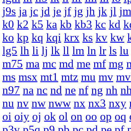
j9s
ja
jc
jd
je
jf
jg
jh
jk
jl
j
k0
k2
k5
ka
kb
kb3
kc
kd
k
ko
kp
kq
kqi
krx
ks
kv
kw
lg5
lh
li
lj
lk
ll
lm
ln
lr
ls
lu
m75
ma
mc
md
me
mf
mg
ms
msx
mt1
mtz
mu
mv
mv
n97
na
nc
nd
ne
nf
ng
nh
n
nu
nv
nw
nww
nx
nx3
nxy
oi
oiy
oj
ok
ol
on
oo
op
oq
p3v
p5q
p9
pb
pc
pd
pe
pf