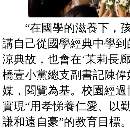
“在國學的滋養下，
講自己從國學經典中學到的
涼典故，也會在‘茉莉長
橋壹小黨總支副書記陳偉
媒，閱覽為基。校
實現“用孝悌養仁愛、以
謙和遠自豪”的教育目標