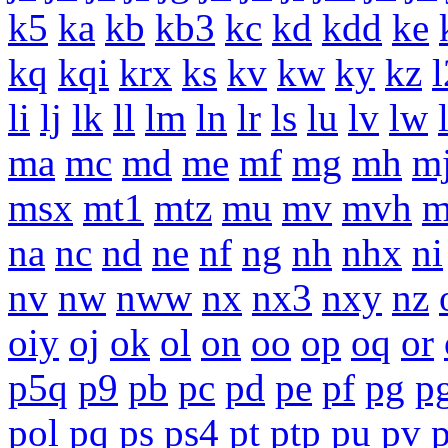
k5
ka
kb
kb3
kc
kd
kdd
ke
kq
kqi
krx
ks
kv
kw
ky
kz
li
lj
lk
ll
lm
ln
lr
ls
lu
lv
lw
ma
mc
md
me
mf
mg
mh
m
msx
mt1
mtz
mu
mv
mvh
na
nc
nd
ne
nf
ng
nh
nhx
ni
nv
nw
nww
nx
nx3
nxy
nz
oiy
oj
ok
ol
on
oo
op
oq
or
p5q
p9
pb
pc
pd
pe
pf
pg
p
pol
pq
ps
ps4
pt
ptp
pu
pv