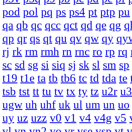
pod
pol
pq
ps
ps4
pt
ptp
pu
qa
qb
qc
qcc
qct
qd
qe
qg
q
qp
qr
qs
qt
qu
qv
qw
qy
qy
rj
rk
rm
rmh
rn
rnc
ro
rp
rq
sc
sd
sg
si
siq
sj
sk
sl
sm
sp
t19
t1e
ta
tb
tb6
tc
td
tda
te
tsb
tst
tt
tu
tv
tx
ty
tz
u2r
u3
ugw
uh
uhf
uk
ul
um
un
uo
uy
uz
uzz
v0
v1
v4
v4g
v5
vl
vn
vn2
vo
vr
vse
vsp
vt